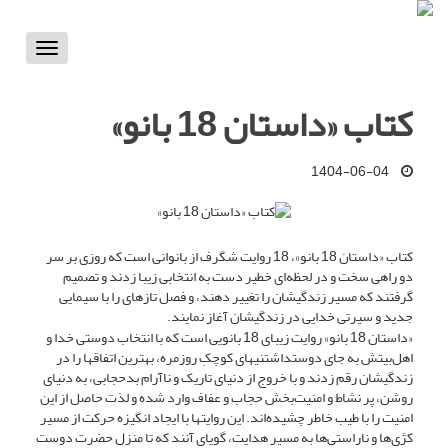
Toggle
vigation
کتاب «داستان 18 بانو»
1404-06-04
کتاب «داستان 18 بانو»، 18 روایت شگرف از بانوانی است که روزی بر سر
دو راهی سخت و در لحظه‌ای خطیر دست به انتخابی زیبا زدند و تصمیم
گرفتند که مسیر زندگی­شان را تغییر دهند، و فصل تازه­ای را با سیمایی
جدید و سیرتی خدایی در زندگی­شان آغاز نمایند.
«داستان 18 بانو» روایت زیبای 18 بانویی است که با انتخاب دوستی خدا و
اهل‌بیتش به جای دوست­داشتنی­های کوچکِ روزمره، بهترین­ اتفاق­ها را در
زندگی­شان رقم زدند و با خروج از دنیای تاریک و ناآرام بدحجابی، به دنیای
روشن، پر نشاط و امنیت‌بخش حجاب و عفاف وارد شده و لذت حاصل از این
امنیت را با طیب خاطر چشیده‌اند. این روایت­ها با ایجاد انگیزه­ حرکت از مسیر
کژی‌ها و ناراستی‌ها به مسیر هدایت، گویای آنند که تا منزل حضرت دوست