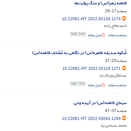
فاطمه زهرا(س) و جنگ روایت‌ها
صفحه
17-29
10.22081/RT.2022.65134.1274
احمد فلاح زاده
596.74 K
مشاهده مقاله
اصل مقاله
شُکوه صدیقه طاهره(س) در نگاهی به مُصْحَف فاطمه(س)
صفحه
29-37
10.22081/RT.2022.65119.1271
عبدالکریم پاک نیا
582.78 K
مشاهده مقاله
اصل مقاله
سیمای فاطمه(س) در آیینه وحی
صفحه
37-47
10.22081/RT.2022.65043.1268
محمد سبحانی نیا