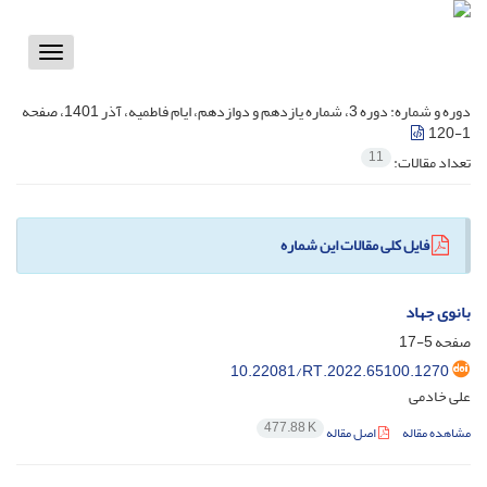
Toggle
vigation
دوره و شماره:
دوره 3، شماره یازدهم و دوازدهم، ایام فاطمیه، آذر 1401، صفحه
1-120
11
تعداد مقالات:
فایل کلی مقالات این شماره
بانوی جهاد
صفحه
5-17
10.22081/RT.2022.65100.1270
علی خادمی
477.88 K
مشاهده مقاله
اصل مقاله