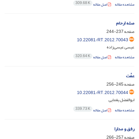
309.68 K
مشاهده مقاله
اصل مقاله
صله ارحام
صفحه
237-244
10.22081/RT.2012.70043
عیسی عیسی‌زاده
320.64 K
مشاهده مقاله
اصل مقاله
عفّت
صفحه
245-256
10.22081/RT.2012.70044
ابوالفضل یغمایی
339.73 K
مشاهده مقاله
اصل مقاله
رفق و مدارا
صفحه
257-266