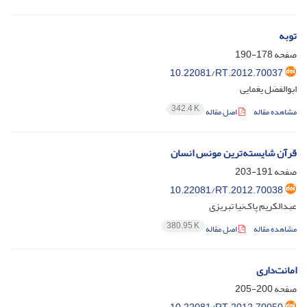
توبه
صفحه
178-190
10.22081/RT.2012.70037
ابوالفضل یغمایی
342.4 K
مشاهده مقاله
اصل مقاله
قرآن شایسته‌ترین مونس انسان
صفحه
191-203
10.22081/RT.2012.70038
عبدالکریم پاک‌نیا تبریزی
380.95 K
مشاهده مقاله
اصل مقاله
امانت‌داری
صفحه
200-205