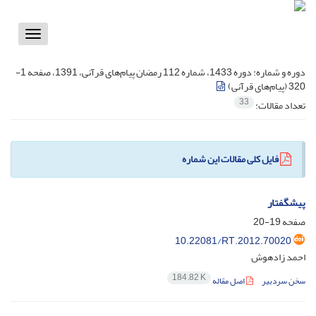
Toggle
vigation
دوره و شماره:
دوره 1433، شماره 112 رمضان پیام‌های قرآنی، 1391، صفحه 1-
320 (پیام‌های قرآنی)
33
تعداد مقالات:
فایل کلی مقالات این شماره
پیشگفتار
صفحه
19-20
10.22081/RT.2012.70020
احمد زادهوش
184.82 K
سخن سردبیر
اصل مقاله