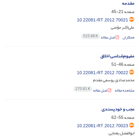
مقدمه
صفحه
21-45
10.22081/RT.2012.70021
علی‌اکبر مؤمنی
515.88 K
همکاران
اصل مقاله
مفهوم‌شناسی اخلاق
صفحه
46-51
10.22081/RT.2012.70022
محمدصادق یوسفی مقدم
270.81 K
مشاهده مقاله
اصل مقاله
عجب و خودپسندی
صفحه
55-62
10.22081/RT.2012.70023
ابوالفضل یغمایی