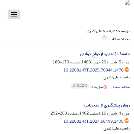
Toggle
vigation
نویسنده =
راضیه علی اکبری
6
تعداد مقالات:
جامعۀ مؤمنان و ازدواج جوانان
دوره 5، شماره 20، بهمن 1403، صفحه
173-180
10.22081/RT.2025.70844.1470
راضیه علی اکبری
343.12 K
مشاهده مقاله
اصل مقاله
روش پیشگیری از بدحجابی
دوره 4، شماره 16، اسفند 1402، صفحه
283-292
10.22081/RT.2024.68499.1405
راضیه علی اکبری