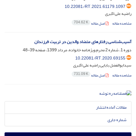
10.22081/RT.2021.61179.1097
راضیه علی اکبری
704.62 K
مشاهده مقاله
اصل مقاله
آسیب‌شناسی رفتارهای متضاد والدین در تربیت فرزندان
دوره 1، شماره 2 محرم ویژه‌نامه خانواده، مرداد 1399، صفحه
39-48
10.22081/RT.2020.69155
سیدابوالفضل بابایی راضیه علی اکبری
731.09 K
مشاهده مقاله
اصل مقاله
مقالات آماده انتشار
شماره جاری