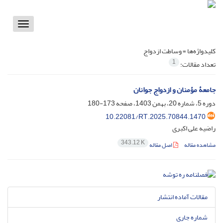
Toggle
vigation
کلیدواژه‌ها =
وساطت ازدواج
1
تعداد مقالات:
جامعۀ مؤمنان و ازدواج جوانان
دوره 5، شماره 20، بهمن 1403، صفحه
173-180
10.22081/RT.2025.70844.1470
راضیه علی اکبری
343.12 K
مشاهده مقاله
اصل مقاله
مقالات آماده انتشار
شماره جاری